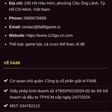
Địa chỉ:
245 Hồ Hảo Hớn, phường Cầu Ông Lãnh, Tp
Hồ Chí Minh, Việt Nam
Phone:
0989076889
Email:
contact@fa88game.io
Website:
https://www.123go.cn.com
Thể loại: game bài, cá cược thể thao, lô đề
VỀ FA88
Cơ quan chủ quản: Công ty cổ phần giải trí FA88
Giấy phép kinh doanh số 479/GPKD/2024-02 do Sở Kế
hoạch và đầu tư TPHCM cấp ngày 24/7/2024
MST: 034782113