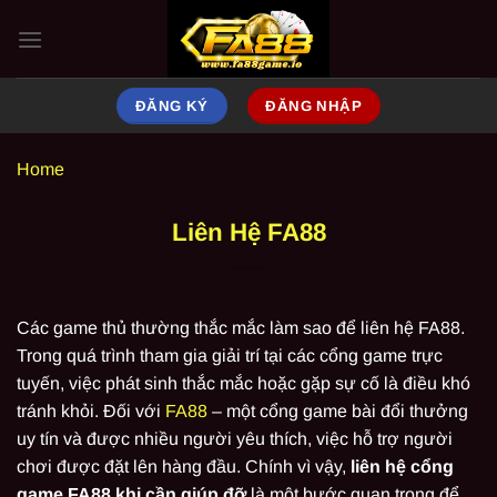
Skip
to
content
ĐĂNG KÝ
ĐĂNG NHẬP
Home
Liên Hệ FA88
Các game thủ thường thắc mắc làm sao để liên hệ FA88.
Trong quá trình tham gia giải trí tại các cổng game trực
tuyến, việc phát sinh thắc mắc hoặc gặp sự cố là điều khó
tránh khỏi. Đối với
FA88
– một cổng game bài đổi thưởng
uy tín và được nhiều người yêu thích, việc hỗ trợ người
chơi được đặt lên hàng đầu. Chính vì vậy,
liên hệ cổng
game FA88 khi cần giúp đỡ
là một bước quan trọng để