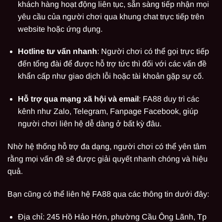
khách hàng hoạt động liên tục, sẵn sàng tiếp nhận mọi
yêu cầu của người chơi qua khung chat trực tiếp trên
website hoặc ứng dụng.
Hotline tư vấn nhanh
: Người chơi có thể gọi trực tiếp
đến tổng đài để được hỗ trợ tức thì đối với các vấn đề
khẩn cấp như giao dịch lỗi hoặc tài khoản gặp sự cố.
Hỗ trợ qua mạng xã hội và email
: FA88 duy trì các
kênh như Zalo, Telegram, Fanpage Facebook, giúp
người chơi liên hệ dễ dàng ở bất kỳ đâu.
Nhờ hệ thống hỗ trợ đa dạng, người chơi có thể yên tâm
rằng mọi vấn đề sẽ được giải quyết nhanh chóng và hiệu
quả.
Bạn cũng có thể liên hệ FA88 qua các thông tin dưới đây:
Địa chỉ: 245 Hồ Hảo Hớn, phường Cầu Ông Lãnh, Tp