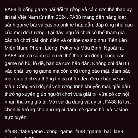
FA88 là cổng game bài đổi thưởng và cá cược thể thao uy
tín tại Việt Nam từ năm 2024. FA88 mang đến hàng loạt
sảnh game bài và casino online hấp dẫn, đáp ứng nhu cầu
của mọi đối tượng. Tại đây, người chơi có thể tham gia
các trò chơi bài kinh điển và online casino như Tiến Lên
Miền Nam, Phỏm, Liêng, Poker và Mậu Binh. Ngoài ra,
FA88 còn có sảnh cá cược thể thao sôi động, cùng các
game nổ hũ, lô đề, bắn cá cực hấp dẫn. Không chỉ đầu tư
vào chất lượng game mà còn chú trọng bảo mật, đảm bảo
mọi giao dịch và thông tin cá nhân đều được bảo vệ an
toàn. Cùng với đó, các chương trình khuyến mãi, giải đấu
thường xuyên giúp người chơi vừa giải trí, vừa có cơ hội
nhận thưởng giá trị. Với sự đa dạng và uy tín, FA88 là lựa
chọn lý tưởng cho những ai đam mê game bài và casino
trực tuyến.
#fa88 #fa88game #cong_game_fa88 #game_bai_fa88