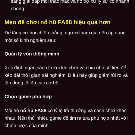
sàng giải đáp mọi thắc mắc và hỗ trợ xử lý sự cố nhanh
chóng.
Mẹo để chơi nổ hũ FA88 hiệu quả hơn
Để tăng cơ hội chiến thắng, người tham gia nên áp dụng
một số kinh nghiệm sau:
Quản lý vốn thông minh
Xác định ngân sách trước khi chơi và chia nhỏ số tiền để
kéo dài thời gian trải nghiệm. Điều này giúp giảm rủi ro và
tận dụng tối đa các cơ hội.
Chọn game phù hợp
Mỗi trò
nổ hũ FA88
có tỷ lệ trả thưởng và cách chơi khác
nhau. Nên thử nhiều game để tìm ra tựa phù hợp nhất với
chiến lược của mình.