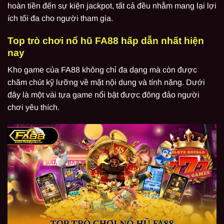
hoàn tiền đến sự kiện jackpot, tất cả đều nhằm mang lại lợi
ích tối đa cho người tham gia.
Top trò chơi nổ hũ FA88 hấp dẫn nhất hiện
nay
Kho game của FA88 không chỉ đa dạng mà còn được
chăm chút kỹ lưỡng về mặt nội dung và tính năng. Dưới
đây là một vài tựa game nổi bật được đông đảo người
chơi yêu thích.