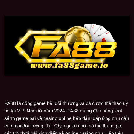
FA88 là cổng game bài đổi thưởng và cá cược thể thao uy
tín tại Việt Nam từ năm 2024. FA88 mang đến hàng loạt
sảnh game bài và casino online hấp dẫn, đáp ứng nhu cầu
của mọi đối tượng. Tại đây, người chơi có thể tham gia
các trò chơi bài kinh điển và online casino như Tiến Lên