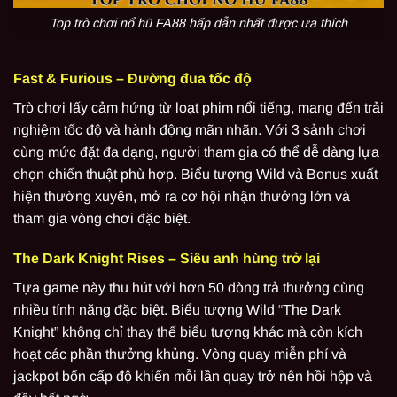
Top trò chơi nổ hũ FA88 hấp dẫn nhất được ưa thích
Fast & Furious – Đường đua tốc độ
Trò chơi lấy cảm hứng từ loạt phim nổi tiếng, mang đến trải
nghiệm tốc độ và hành động mãn nhãn. Với 3 sảnh chơi
cùng mức đặt đa dạng, người tham gia có thể dễ dàng lựa
chọn chiến thuật phù hợp. Biểu tượng Wild và Bonus xuất
hiện thường xuyên, mở ra cơ hội nhận thưởng lớn và
tham gia vòng chơi đặc biệt.
The Dark Knight Rises – Siêu anh hùng trở lại
Tựa game này thu hút với hơn 50 dòng trả thưởng cùng
nhiều tính năng đặc biệt. Biểu tượng Wild “The Dark
Knight” không chỉ thay thế biểu tượng khác mà còn kích
hoạt các phần thưởng khủng. Vòng quay miễn phí và
jackpot bốn cấp độ khiến mỗi lần quay trở nên hồi hộp và