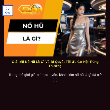
27
Oct
Giải Mã Nổ Hũ Là Gì Và Bí Quyết Tối Ưu Cơ Hội Trúng
Thưởng
Trong thế giới giải trí trực tuyến, khái niệm nổ hũ là gì đã trở
[...]