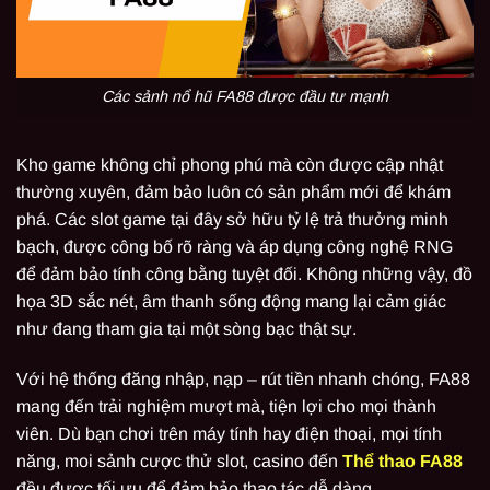
Các sảnh nổ hũ FA88 được đầu tư mạnh
Kho game không chỉ phong phú mà còn được cập nhật
thường xuyên, đảm bảo luôn có sản phẩm mới để khám
phá. Các slot game tại đây sở hữu tỷ lệ trả thưởng minh
bạch, được công bố rõ ràng và áp dụng công nghệ RNG
để đảm bảo tính công bằng tuyệt đối. Không những vậy, đồ
họa 3D sắc nét, âm thanh sống động mang lại cảm giác
như đang tham gia tại một sòng bạc thật sự.
Với hệ thống đăng nhập, nạp – rút tiền nhanh chóng, FA88
mang đến trải nghiệm mượt mà, tiện lợi cho mọi thành
viên. Dù bạn chơi trên máy tính hay điện thoại, mọi tính
năng, moi sảnh cược thử slot, casino đến
Thể thao FA88
đều được tối ưu để đảm bảo thao tác dễ dàng.