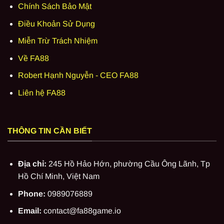
Chính Sách Bảo Mật
Điều Khoản Sử Dụng
Miễn Trừ Trách Nhiệm
Về FA88
Robert Hạnh Nguyễn - CEO FA88
Liên hệ FA88
THÔNG TIN CẦN BIẾT
Địa chỉ:
245 Hồ Hảo Hớn, phường Cầu Ông Lãnh, Tp
Hồ Chí Minh, Việt Nam
Phone:
0989076889
Email:
contact@fa88game.io