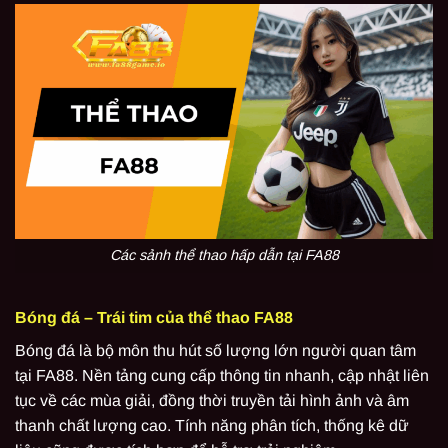
Các sảnh thể thao hấp dẫn tại FA88
Bóng đá – Trái tim của thể thao FA88
Bóng đá là bộ môn thu hút số lượng lớn người quan tâm
tại FA88. Nền tảng cung cấp thông tin nhanh, cập nhật liên
tục về các mùa giải, đồng thời truyền tải hình ảnh và âm
thanh chất lượng cao. Tính năng phân tích, thống kê dữ