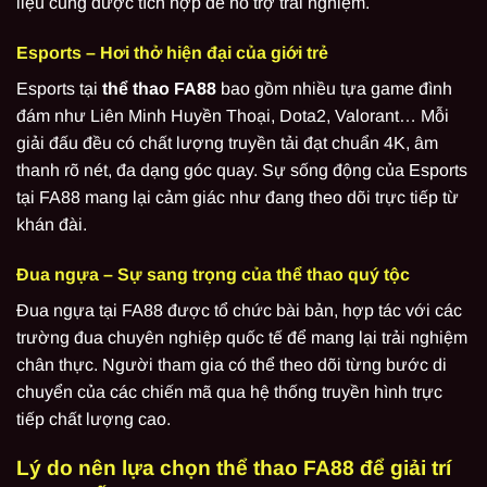
liệu cũng được tích hợp để hỗ trợ trải nghiệm.
Esports – Hơi thở hiện đại của giới trẻ
Esports tại
thể thao FA88
bao gồm nhiều tựa game đình
đám như Liên Minh Huyền Thoại, Dota2, Valorant… Mỗi
giải đấu đều có chất lượng truyền tải đạt chuẩn 4K, âm
thanh rõ nét, đa dạng góc quay. Sự sống động của Esports
tại FA88 mang lại cảm giác như đang theo dõi trực tiếp từ
khán đài.
Đua ngựa – Sự sang trọng của thể thao quý tộc
Đua ngựa tại FA88 được tổ chức bài bản, hợp tác với các
trường đua chuyên nghiệp quốc tế để mang lại trải nghiệm
chân thực. Người tham gia có thể theo dõi từng bước di
chuyển của các chiến mã qua hệ thống truyền hình trực
tiếp chất lượng cao.
Lý do nên lựa chọn thể thao FA88 để giải trí