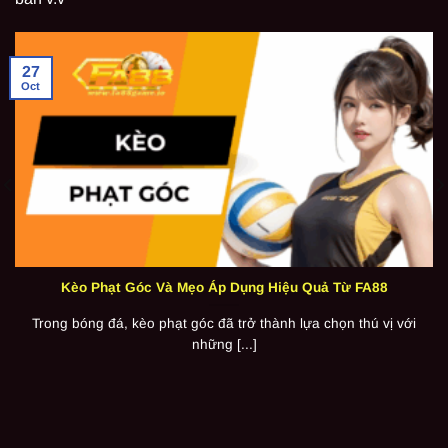
27
Oct
Kèo Phạt Góc Và Mẹo Áp Dụng Hiệu Quả Từ FA88
Trong bóng đá, kèo phạt góc đã trở thành lựa chọn thú vị với
những [...]