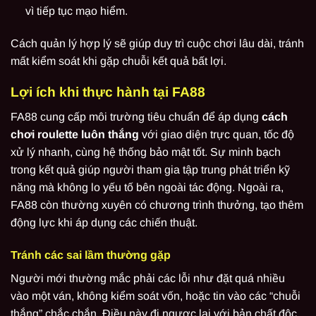
vì tiếp tục mạo hiểm.
Cách quản lý hợp lý sẽ giúp duy trì cuộc chơi lâu dài, tránh
mất kiểm soát khi gặp chuỗi kết quả bất lợi.
Lợi ích khi thực hành tại FA88
FA88 cung cấp môi trường tiêu chuẩn để áp dụng
cách
chơi roulette luôn thắng
với giao diện trực quan, tốc độ
xử lý nhanh, cùng hệ thống bảo mật tốt. Sự minh bạch
trong kết quả giúp người tham gia tập trung phát triển kỹ
năng mà không lo yếu tố bên ngoài tác động. Ngoài ra,
FA88 còn thường xuyên có chương trình thưởng, tạo thêm
động lực khi áp dụng các chiến thuật.
Tránh các sai lầm thường gặp
Người mới thường mắc phải các lỗi như đặt quá nhiều
vào một ván, không kiểm soát vốn, hoặc tin vào các “chuỗi
thắng” chắc chắn. Điều này đi ngược lại với bản chất độc