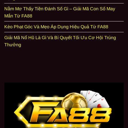
Nằm Mơ Thấy Tiền Đánh Số Gì – Giải Mã Con Số May
Mắn Từ FA88
Kèo Phạt Góc Và Mẹo Áp Dụng Hiệu Quả Từ FA88
Giải Mã Nổ Hũ Là Gì Và Bí Quyết Tối Ưu Cơ Hội Trúng
Thưởng