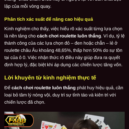
lập của mỗi vòng quay.
Phân tích xác suất để nâng cao hiệu quả
Kinh nghiệm cho thấy, việc hiểu rõ xác suất từng lựa chọn
là nền tảng cho
cách chơi roulette luôn thắng
. Ví dụ, tỷ lệ
thành công của các lựa chọn đỏ – đen hoặc chẵn – lẻ ở
roulette châu Âu khoảng 48,65%, thấp hơn 50% do sự tồn
tại của ô 0. Việc nhận thức rõ điều này giúp đưa ra quyết
định hợp lý, đặc biệt khi áp dụng các chiến lược tăng vốn.
Lời khuyên từ kinh nghiệm thực tế
Để
cách chơi roulette luôn thắng
phát huy hiệu quả, cần
loại bỏ tâm lý nóng vội, duy trì sự tỉnh táo và kiên trì với
chiến lược đã chọn.