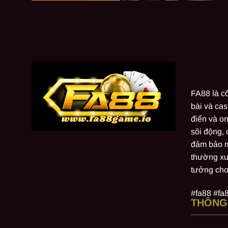
FA88 là c
bài và cas
điển và o
sôi động,
đảm bảo mọ
thường xuy
tưởng cho
#fa88 #f
THÔNG 