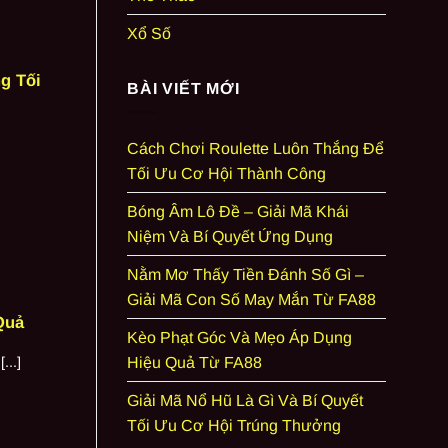
Xổ Số
g Tối
BÀI VIẾT MỚI
Cách Chơi Roulette Luôn Thắng Để
Tối Ưu Cơ Hội Thành Công
Bóng Âm Lô Đề – Giải Mã Khái
Niệm Và Bí Quyết Ứng Dụng
Nằm Mơ Thấy Tiền Đánh Số Gì –
Giải Mã Con Số May Mắn Từ FA88
Quả
Kèo Phạt Góc Và Mẹo Áp Dụng
Hiệu Quả Từ FA88
...]
Giải Mã Nổ Hũ Là Gì Và Bí Quyết
Tối Ưu Cơ Hội Trúng Thưởng