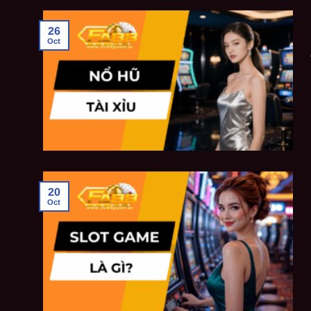
26
Oct
20
Oct